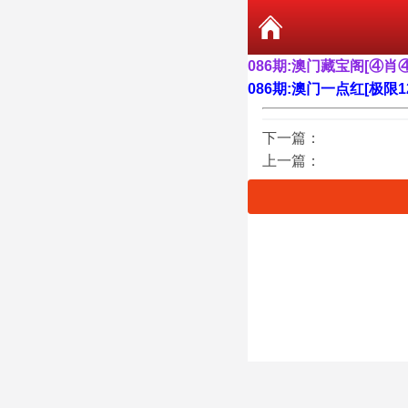
086期:澳门藏宝阁[④肖
086期:澳门一点红[极限
下一篇：
上一篇：