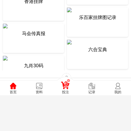
香港挂牌
乐百家挂牌图记录
马会传真报
六合宝典
九肖30码
2
首页
资料
投注
我的
记录
独家原创12码
相入非非
香港挂牌之全篇